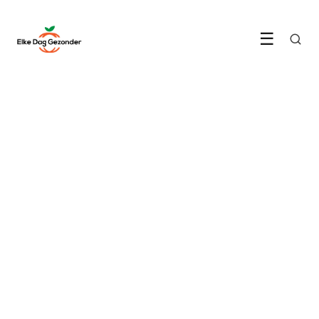
☰
LEVENSSTIJL & WELZIJN
Hoe JOMO je gelukkiger
maakt dan een volle agenda
10 June 2026
·
6 min leestijd